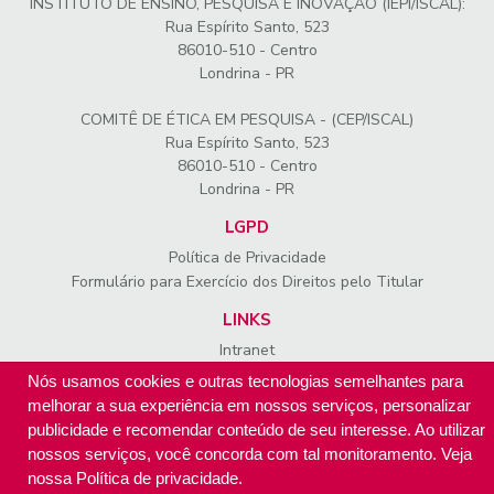
INSTITUTO DE ENSINO, PESQUISA E INOVAÇÃO (IEPI/ISCAL):
Rua Espírito Santo, 523
86010-510 - Centro
Londrina - PR
COMITÊ DE ÉTICA EM PESQUISA - (CEP/ISCAL)
Rua Espírito Santo, 523
86010-510 - Centro
Londrina - PR
LGPD
Política de Privacidade
Formulário para Exercício dos Direitos pelo Titular
LINKS
Intranet
WebMail
Nós usamos cookies e outras tecnologias semelhantes para
melhorar a sua experiência em nossos serviços, personalizar
SIGA-NOS
publicidade e recomendar conteúdo de seu interesse. Ao utilizar
nossos serviços, você concorda com tal monitoramento. Veja
nossa
Política de privacidade
.