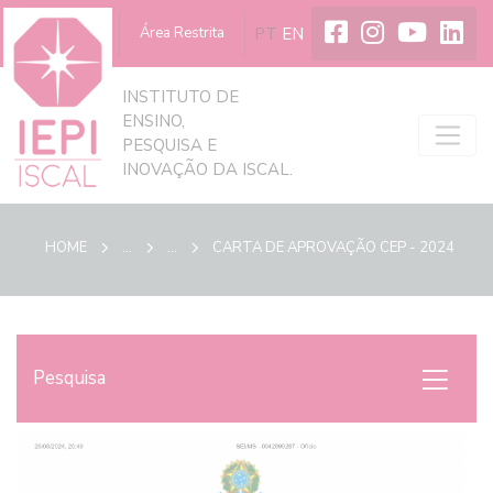
PT
EN
A Iscal
Área Restrita
INSTITUTO DE
ENSINO,
PESQUISA E
INOVAÇÃO DA ISCAL.
HOME
...
...
CARTA DE APROVAÇÃO CEP - 2024
Pesquisa