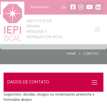
PT
EN
A Iscal
Área Restrita
INSTITUTO DE
ENSINO,
PESQUISA E
INOVAÇÃO DA ISCAL.
HOME
CONTATO
DADOS DE CONTATO
Sugestões, dúvidas, elogios ou reclamações preencha o
formulário abaixo.