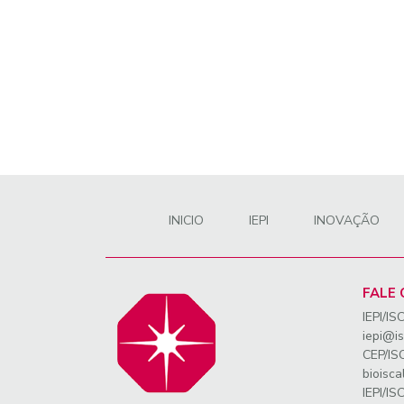
INICIO
IEPI
INOVAÇÃO
FALE
IEPI/IS
iepi@is
CEP/IS
bioisca
IEPI/IS