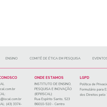
ENSINO
COMITÊ DE ÉTICA EM PESQUISA
EVENTO
 CONOSCO
ONDE ESTAMOS
LGPD
CAL
INSTITUTO DE ENSINO,
Política de Privac
cal.com.br
PESQUISA E INOVAÇÃO
Formulário para E
CAL:
(IEPI/ISCAL):
dos Direitos pelo 
l@iscal.com.br
Rua Espírito Santo, 523
CAL: (43) 3374-
86010-510 - Centro