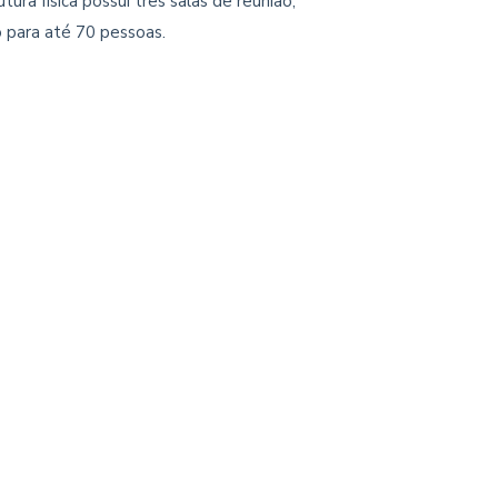
ra física possui três salas de reunião,
io para até 70 pessoas.