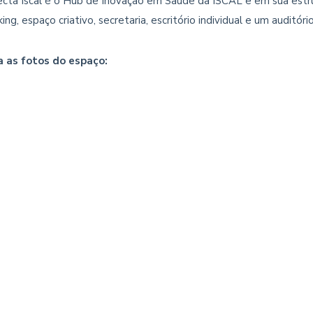
cta Iscal é o Hub de Inovação em Saúde da ISCAL e em sua estrutu
ing, espaço criativo, secretaria, escritório individual e um auditór
a as fotos do espaço: