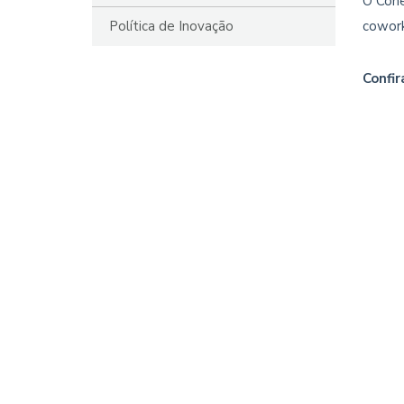
O Cone
Política de Inovação
cowork
Confir