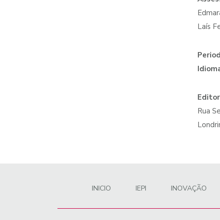
Edmara
Laís F
Period
Idiom
Editor
Rua Se
Londri
INICIO
IEPI
INOVAÇÃO