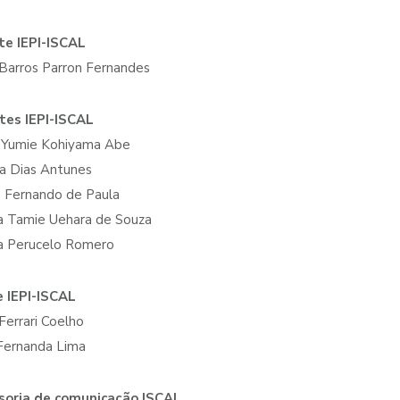
te IEPI-ISCAL
Barros Parron Fernandes
tes IEPI-ISCAL
a Yumie Kohiyama Abe
a Dias Antunes
 Fernando de Paula
a Tamie Uehara de Souza
a Perucelo Romero
e IEPI-ISCAL
Ferrari Coelho
Fernanda Lima
soria de comunicação ISCAL