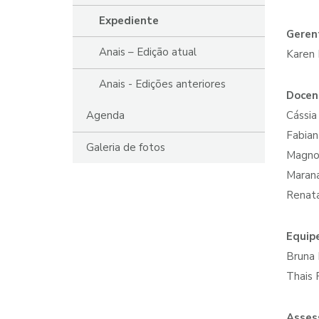
Expediente
Geren
Anais – Edição atual
Karen 
Anais - Edições anteriores
Docen
Cássi
Agenda
Fabian
Galeria de fotos
Magno
Maran
Renat
Equip
Bruna 
Thais 
Asses