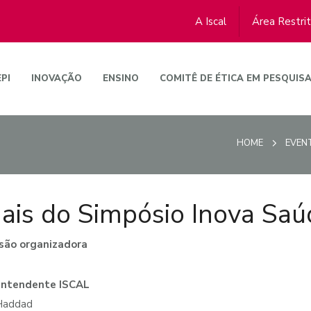
A Iscal
Área Restri
EPI
INOVAÇÃO
ENSINO
COMITÊ DE ÉTICA EM PESQUIS
HOME
EVEN
ais do Simpósio Inova Saú
são organizadora
intendente ISCAL
Haddad